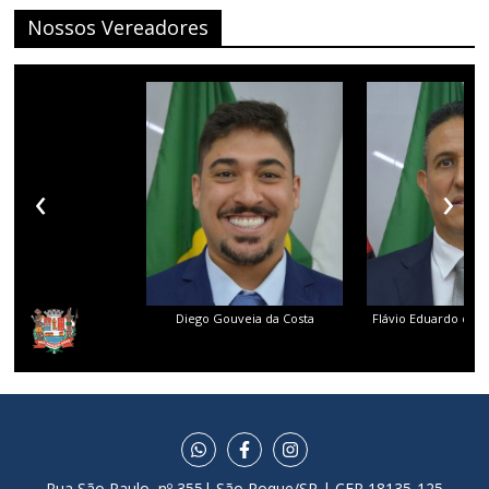
Nossos Vereadores
‹
›
Diego Gouveia da Costa
Flávio Eduardo dos 
Rua São Paulo, nº 355| São Roque/SP | CEP 18135-125