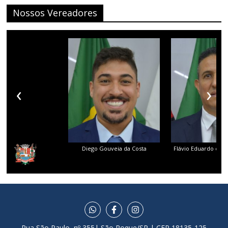
Nossos Vereadores
‹
›
Diego Gouveia da Costa
Flávio Eduardo dos 
Rua São Paulo, nº 355| São Roque/SP | CEP 18135-125