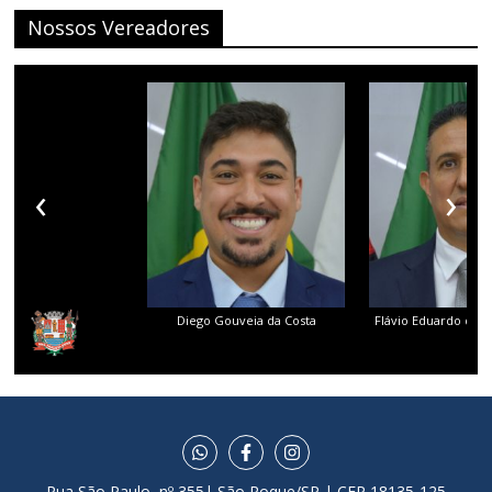
Nossos Vereadores
‹
›
Diego Gouveia da Costa
Flávio Eduardo dos 
Rua São Paulo, nº 355| São Roque/SP | CEP 18135-125