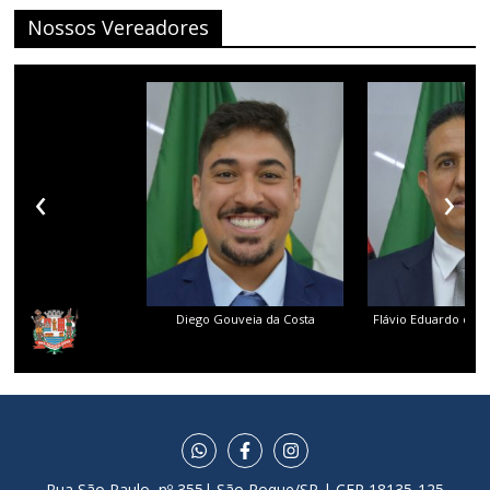
Nossos Vereadores
‹
›
Diego Gouveia da Costa
Flávio Eduardo dos 
Rua São Paulo, nº 355| São Roque/SP | CEP 18135-125