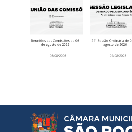
dinária de 13
Reuniões das Comissões de 06
24ª Sessão Ordinária de 
 2026
de agosto de 2026
agosto de 2026
2026
06/08/2026
04/08/2026