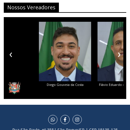
Nossos Vereadores
‹
›
Diego Gouveia da Costa
Flávio Eduardo dos 
Rua São Paulo, nº 355| São Roque/SP | CEP 18135-125