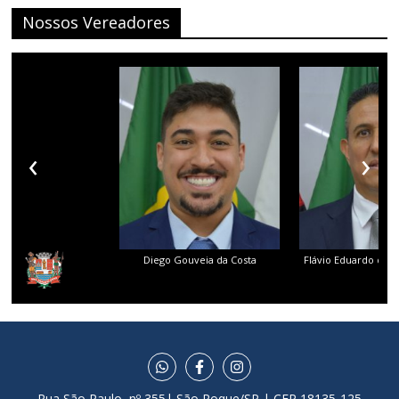
Nossos Vereadores
‹
›
Diego Gouveia da Costa
Flávio Eduardo dos 
Rua São Paulo, nº 355| São Roque/SP | CEP 18135-125