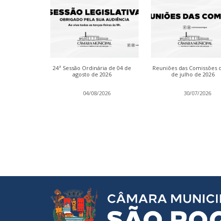
inária das
24ª Sessão Ordinária de 04 de
Reuniões das Comissões 
de julho de
agosto de 2026
de julho de 2026
2026
04/08/2026
30/07/2026