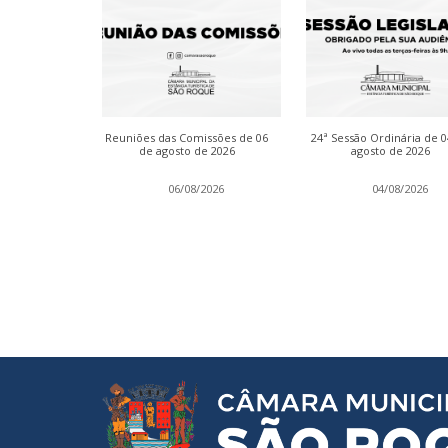
dinária de 13
Reuniões das Comissões de 06
24ª Sessão Ordinária de 
 2026
de agosto de 2026
agosto de 2026
2026
06/08/2026
04/08/2026