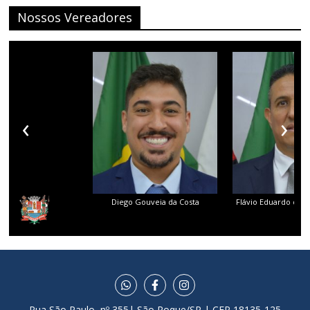
Nossos Vereadores
‹
›
Diego Gouveia da Costa
Flávio Eduardo dos 
Rua São Paulo, nº 355| São Roque/SP | CEP 18135-125