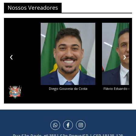
Nossos Vereadores
‹
›
Diego Gouveia da Costa
Flávio Eduardo dos 
Rua São Paulo, nº 355| São Roque/SP | CEP 18135-125