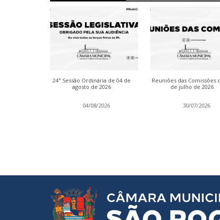
inária das
24ª Sessão Ordinária de 04 de
Reuniões das Comissões 
de julho de
agosto de 2026
de julho de 2026
2026
04/08/2026
30/07/2026