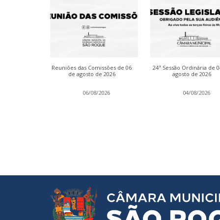
dinária de 13
Reuniões das Comissões de 06
24ª Sessão Ordinária de 
 2026
de agosto de 2026
agosto de 2026
2026
06/08/2026
04/08/2026