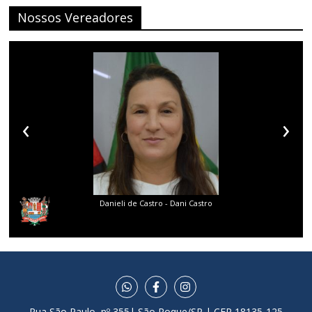
Nossos Vereadores
‹
›
Danieli de Castro - Dani Castro
Rua São Paulo, nº 355| São Roque/SP | CEP 18135-125