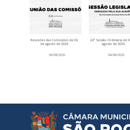
dinária de 13
Reuniões das Comissões de 06
24ª Sessão Ordinária de 
 2026
de agosto de 2026
agosto de 2026
2026
06/08/2026
04/08/2026