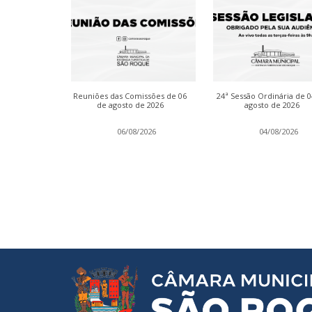
dinária de 13
Reuniões das Comissões de 06
24ª Sessão Ordinária de 
 2026
de agosto de 2026
agosto de 2026
2026
06/08/2026
04/08/2026