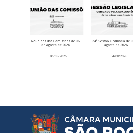
dinária de 13
Reuniões das Comissões de 06
24ª Sessão Ordinária de 
 2026
de agosto de 2026
agosto de 2026
2026
06/08/2026
04/08/2026